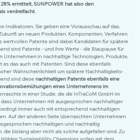
on 28% ermittelt, SUNPOWER hat also den 
s verdreifacht.
ns-Indikatoren. Sie geben eine Vorausschau auf das, 
 Zukunft an neuen Produkten, Komponenten, Verfahren 
s wertvollen Patente sind dabei Kandidaten für spätere 
d sind Patente - und ihre Werte - die Blaupause für 
 ein Unternehmen in nachhaltige Technologien, Produkte, 
 es das auch mit Patenten. Sind diese ebenfalls 
 hoher Wahrscheinlichkeit um spätere Nachhaltigkeits-
nd sind diese 
nachhaltigen Patente ebenfalls eine 
Innovationsbemühungen eines Unternehmens im 
erraschte in einer Studie, die die InTraCoM GmbH im 
e, dass Unternehmen mit ausgesprochen nachhaltiger 
edingt immer auch mit entsprechend nachhaltigen 
en. Auf der anderen Seite überraschten Unternehmen 
 ausgesprochen nachhaltigen und nachhaltig 
die bislang aber nicht als solche aufgefallen sind. Zu 
 
Hidden Sustainablility Champions
 sollen mit dem 