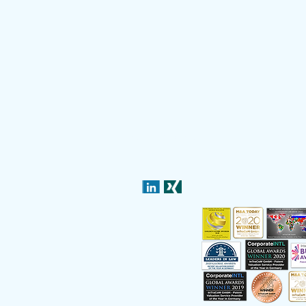
Impressum
© InTraCoM GmbH