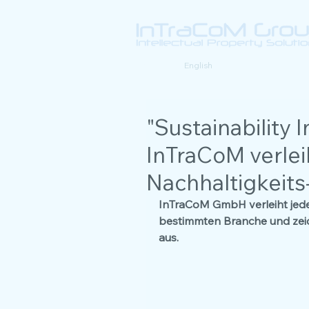
Deutsch |
English
"Sustainability
InTraCoM verlei
Nachhaltigkeit
InTraCoM GmbH verleiht jede
bestimmten Branche und zeich
aus. 