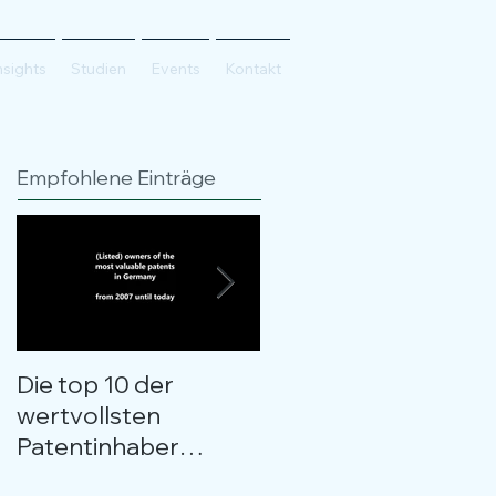
nsights
Studien
Events
Kontakt
Empfohlene Einträge
Die top 10 der
Kostenloses
wertvollsten
Webinar:
Patentinhaber
Patentbewertung
Deutschlands im
entschlüsselt -