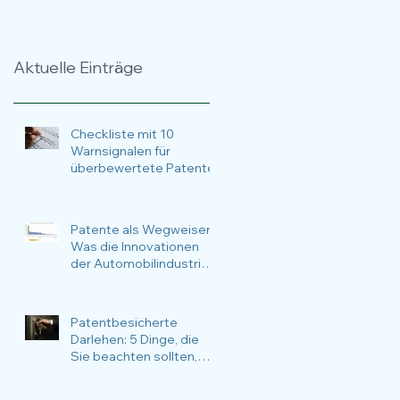
Zeitraffer über 17
Methoden, Anlässe,
Jahre
Nutzen und
Anwendungsfälle im
Aktuelle Einträge
Fokus.
Checkliste mit 10
Warnsignalen für
überbewertete Patente
Patente als Wegweiser:
Was die Innovationen
der Automobilindustrie
über die nachhaltige
Zukunftsstrategie
verraten
Patentbesicherte
Darlehen: 5 Dinge, die
Sie beachten sollten,
wenn Sie Ihre Patente für
Finanzierungsvorhaben