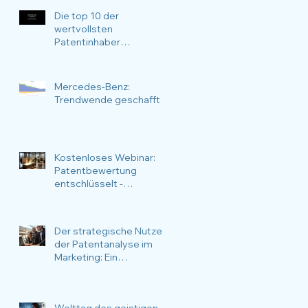
verwenden möchten
Die top 10 der
wertvollsten
Patentinhaber
Deutschlands im
Zeitraffer über 17 Jahre
Mercedes-Benz:
Trendwende geschafft
Kostenloses Webinar:
Patentbewertung
entschlüsselt -
Methoden, Anlässe,
Nutzen und
Anwendungsfälle im
Der strategische Nutzen
Fokus.
der Patentanalyse im
Marketing: Ein
vielseitiger Ansatz
Welttag des geistigen