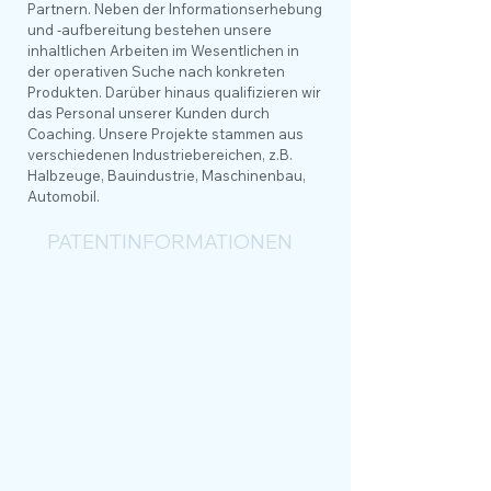
Partnern. Neben der Informationserhebung
und -aufbereitung bestehen unsere
inhaltlichen Arbeiten im Wesentlichen in
der operativen Suche nach konkreten
Produkten. Darüber hinaus qualifizieren wir
das Personal unserer Kunden durch
Coaching. Unsere Projekte stammen aus
verschiedenen Industriebereichen, z.B.
Halbzeuge, Bauindustrie, Maschinenbau,
Automobil.
PATENTINFORMATIONEN
Patentaktivität und -qualität
sind zuverlässige Technologie-
Lifecycle und Trend-
Frühindikatoren. Mithilfe
eigener Softwarelösungen
haben wir Zugang zu allen
relevanten Patentdatenbanken
der öffentlichen Ämter.
Ferner nutzen wir eigene
Patent- und