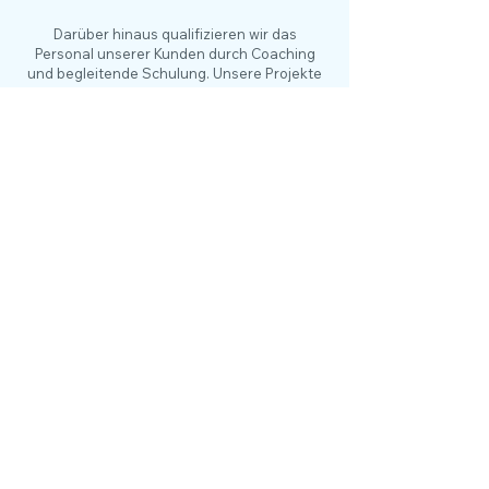
Darüber hinaus qualifizieren wir das
Personal unserer Kunden durch Coaching
und begleitende Schulung. Unsere Projekte
stammen aus den verschiedensten
Industriebereichen, z.B. Medizintechnik,
Sanitär- und Bauindustrie, Maschinenbau,
Automobil, Motorgeräte,
Lebensmitteltechnologie.
WIR HABEN ERFAHRUNG. WIE KÖNNEN WIR
SIE UNTERSTÜTZEN?
NEHMEN SIE
KONTAKT
AUF:
MOTIV-SZENARIEN-ANALYSE
Unsere Vorgehensweise basiert
grundsätzlich auf der Methode Quality
Function Deployment (QFD). Jedoch
haben wir die Vorgehensweise im
Rahmen diverser Industrieprojekte
hinsichtlich der Bedürfnisse unserer
Kunden vereinfacht, gestrafft und