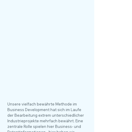
Bestehende Märkte brechen
sukzessive weg infolge neuer
Technologien, gesetzlicher
Vorgaben und Trends,
das eigene Produkt/die eigene
Technologie hat Ihren Zenit
erreicht,
allgemeine Unsicherheit hinsichtlich
zukünftiger Entwicklungen,
Risikostreuung durch neue
Betätigungsfelder
neue Märkte für bestehende
Technologien (Marktentwicklung).
Unsere vielfach bewährte Methode im
Business Development hat sich im Laufe
der Bearbeitung extrem unterschiedlicher
Industrieprojekte mehrfach bewährt. Eine
zentrale Rolle spielen hier Business- und