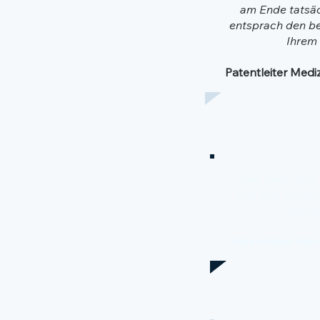
am Ende tatsäc
entsprach den b
Ihrem 
Patentleiter Med
“Das sieht alles
und sehr profes
überg
Patentleiter M