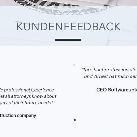
KUNDENFEEDBACK
"Ihre hochprofessionell
und Arbeit hat mich seh
CEO Softwareun
tic professional experience
 let all attorneys know about
ny of their future needs."
truction company
“I wanted to thank you 
work done on our pate