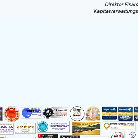
luation work."
Direktor Fina
Kapitalverwaltungs
llectual Property, energy
nt manufacturer
Datenschutz
English
mehrfach ausgezeichnet als Patentbewerter des Jahres:
2017, 2018, 2019, 2020, 2021, 2022, 2021, 2022, 2023, 2024, 2025