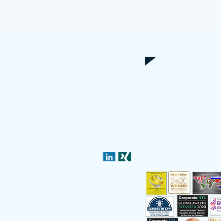
and va
Director of Inte
equipme
Impressum
© InTraCoM GmbH