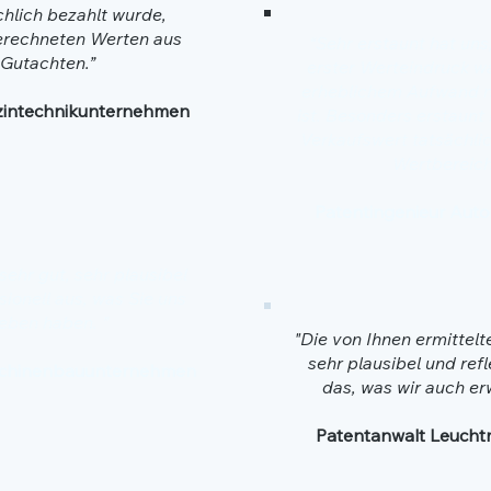
hlich bezahlt wurde,
erechneten Werten aus
“Sehr erstaunt hat uns,
Gutachten.”
erster Werteindruck wa
erheblichem Aufwand n
izintechnikunternehmen
ist. Besonders erstaunt 
Verkaufswert tatsächlic
Wertbereich 
Patentingenieur Auto
 sehr gut, sehr plausibel
sionell aus, was Sie uns
eben haben. ”
"Die von Ihnen ermittelt
sehr plausibel und refl
aschinenbauunternehmen
das, was wir auch er
Patentanwalt Leuchtm