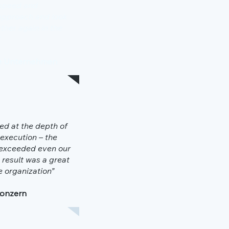
 speed and
 approach and look
ther again in the
”
e Unternehmen
ed at the depth of
execution – the
 exceeded even our
a result was a great
e organization”
konzern