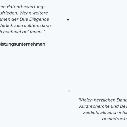
dem Patentbewertungs-
ufrieden. Wenn weitere
hmen der Due Diligence
derlich sein sollten, dann
“Im Rahmen unserer 
h nochmal bei Ihnen..”
Patentportfolio-Bewert
als äußerst kompetente
leistungsunternehmen
kennen gele
Patentanwalt Automo
acted with InTraCoM on
asions professionally
ategy, specifically with
 valuation and patent
gthening. The knowledge
"Vielen herzlichen Dank
t they have shared with
Kurzrecherche und Be
pany's research efforts
zeitlich, als auch inh
ly helpful and insightful
beeindrucke
 develop my own strategy