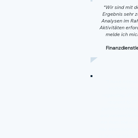
“Wir sind mit 
Ergebnis sehr z
Analysen im Ra
Aktivitäten erfor
melde ich mic
Finanzdienst
"I have inter
multiple occ
regarding IP str
respect to IP
portfolio stren
and research tha
me from the com
has been extreme
in helping me to