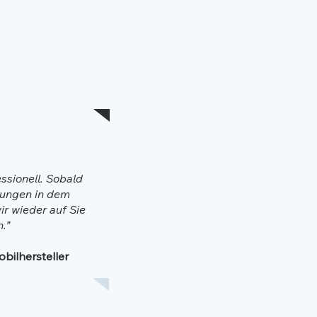
ut the result and
e able to get back
n the future”
nehmensberatung
essionell. Sobald
lungen in dem
r wieder auf Sie
.”
bilhersteller