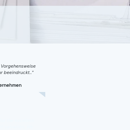
e Vorgehensweise
r beeindruckt.."
ternehmen
for the excellent
nt valuation. We