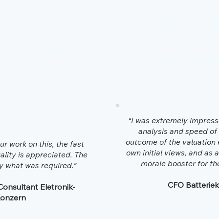
appreciated the
professionalism of your
forward to working toge
future.
st wirklich genial. Die
 klar nachvollziehbar. ”
COO Funktechnologi
Technologietransfer
“I was extremely impress
analysis and speed of 
outcome of the valuation
ur work on this, the fast
own initial views, and as 
lity is appreciated. The
morale booster for th
ly what was required.”
CFO Batterie
Consultant Eletronik-
onzern