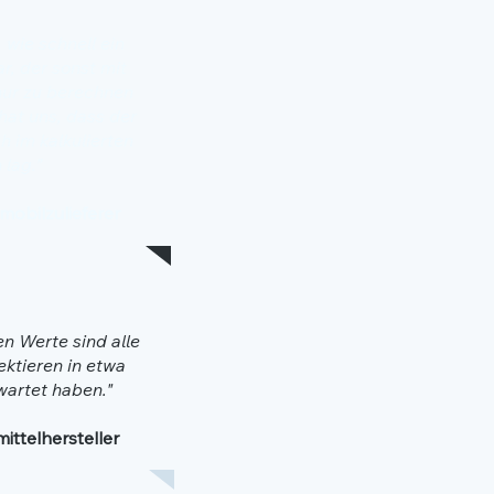
 wie schnell ein
r, der sonst mit
ur zu berechnen
hat uns, dass der
h im kalkulierten
lag.”
mobilzulieferer
en Werte sind alle
ektieren in etwa
wartet haben."
ittelhersteller