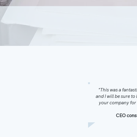
"This was a fantas
and I will be sure to
your company for a
CEO cons