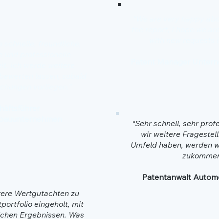
“We are very happy abo
the report, I hope we ar
with new requests i
e schnelle, freundliche,
e und professionelle
Patent Manager Unter
t. Ich werde weitere
 bewerten lassen, sobald
ichungen vorliegen.”
häftsführer
bauunternehmen
“Sehr schnell, sehr prof
wir weitere Fragestel
Umfeld haben, werden wi
zukommen
Patentanwalt Automo
ere Wertgutachten zu
ortfolio eingeholt, mit
lichen Ergebnissen. Was