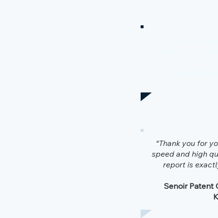
"Das Gutachten i
Bewertungen sind
Univ.Prof. 
“Thank you for yo
speed and high qua
report is exact
Senoir Patent 
K