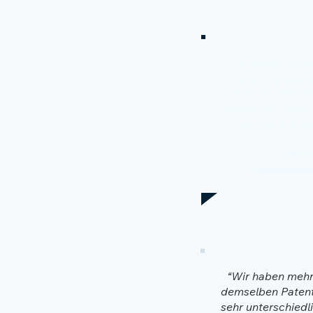
“Ich danke für di
unkompliziert
Zusammenarbei
Patente bei Ihnen
die Veröffentl
Gesc
Maschinen
“Wir haben mehr
demselben Patentp
sehr unterschied