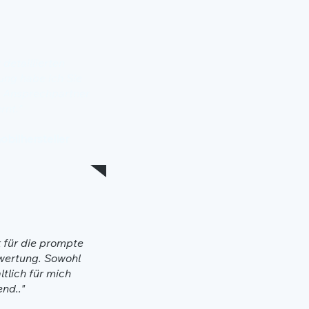
detaillierten
ung habe ich Sie
n Ansprechpartner
rnt.”
bilhersteller
 für die prompte
wertung. Sowohl
altlich für mich
nd.."