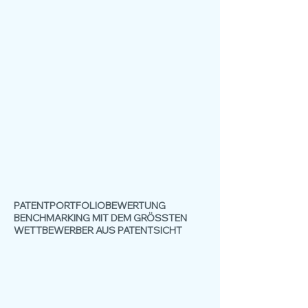
PATENTPORTFOLIOBEWERTUNG
BENCHMARKING MIT DEM GRÖSSTEN
WETTBEWERBER AUS PATENTSICHT