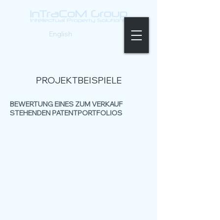
Deutsch |
English
PROJEKTBEISPIELE
BEWERTUNG EINES ZUM VERKAUF
STEHENDEN PATENTPORTFOLIOS