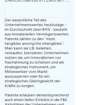
über 17 Jahre
Anlässe, Nutz
Anwendungsfä
Fokus.
Der wesentliche Teil des
Unternehmenswertes heutzutage -
im Durchschnitt über 84% - besteht
aus immateriellen Vermögenswerten.
Patente zählen zu den "most
tangibles among the intangibles":
Man kann sie z.B. beleihen,
verkaufen, lizenzieren. Unternehmen
nutzen sie, um Innovationen vor
Nachahmung zu schützen und als
strategisches Instrument, um
Mitbewerber vom Markt
auszusperren oder für ein
strategisches Gleichgewicht der
Kräfte zu sorgen.
Patente erlauben dementsprechend
auch einen tiefen EInblick in die F&E
Aktivitäten der Unternehmen und