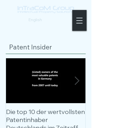
Deutsch |
English
Patent Insider
Die top 10 der wertvollsten
Kostenloses W
Patentinhaber
Patentbewer
Deutschlands im Zeitraffer
entschlüsselt