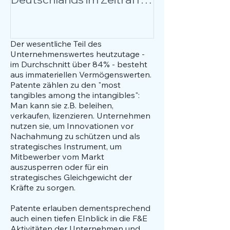
über 17 Jahre
Anlässe, Nutz
Anwendungsfä
Fokus.
Der wesentliche Teil des
Unternehmenswertes heutzutage -
im Durchschnitt über 84% - besteht
aus immateriellen Vermögenswerten.
Patente zählen zu den "most
tangibles among the intangibles":
Man kann sie z.B. beleihen,
verkaufen, lizenzieren. Unternehmen
nutzen sie, um Innovationen vor
Nachahmung zu schützen und als
strategisches Instrument, um
Mitbewerber vom Markt
auszusperren oder für ein
strategisches Gleichgewicht der
Kräfte zu sorgen.
Patente erlauben dementsprechend
auch einen tiefen EInblick in die F&E
Aktivitäten der Unternehmen und