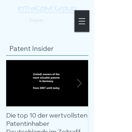
Deutsch |
English
Patent Insider
Die top 10 der wertvollsten
Kostenloses W
Patentinhaber
Patentbewer
Deutschlands im Zeitraffer
entschlüsselt