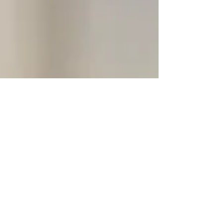
Interview an der Deutschen
Börse Frankfurt
"Lust auf mehr Rendite? Dann schaut auf die
Patente" unter diesem Motto wurde Dr. Dierk-
Oliver Kiehne der InTraCoM GmbH an der