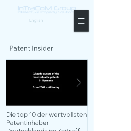
Deutsch |
English
Patent Insider
Die top 10 der wertvollsten
Kostenloses W
Patentinhaber
Patentbewer
Deutschlands im Zeitraffer
entschlüsselt