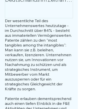
über 17 Jahre
Anlässe, Nutz
Anwendungsfä
Fokus.
Der wesentliche Teil des
Unternehmenswertes heutzutage -
im Durchschnitt über 84% - besteht
aus immateriellen Vermögenswerten.
Patente zählen zu den "most
tangibles among the intangibles":
Man kann sie z.B. beleihen,
verkaufen, lizenzieren. Unternehmen
nutzen sie, um Innovationen vor
Nachahmung zu schützen und als
strategisches Instrument, um
Mitbewerber vom Markt
auszusperren oder für ein
strategisches Gleichgewicht der
Kräfte zu sorgen.
Patente erlauben dementsprechend
auch einen tiefen EInblick in die F&E
Aktivitäten der Unternehmen und