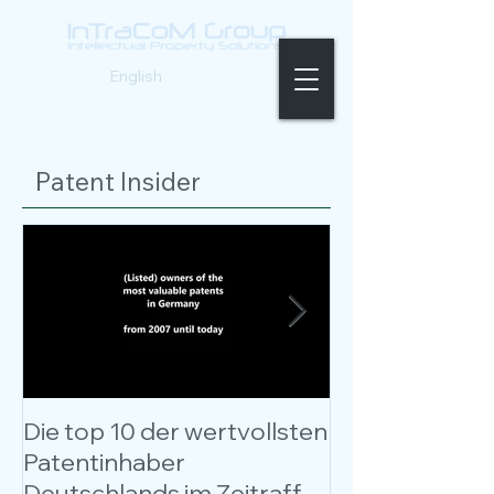
Deutsch |
English
Patent Insider
Die top 10 der wertvollsten
Kostenloses W
Patentinhaber
Patentbewer
Deutschlands im Zeitraffer
entschlüsselt