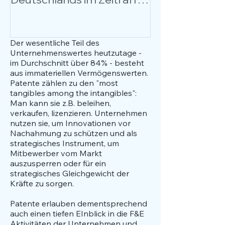
über 17 Jahre
Anlässe, Nutz
Anwendungsfä
Fokus.
Der wesentliche Teil des
Unternehmenswertes heutzutage -
im Durchschnitt über 84% - besteht
aus immateriellen Vermögenswerten.
Patente zählen zu den "most
tangibles among the intangibles":
Man kann sie z.B. beleihen,
verkaufen, lizenzieren. Unternehmen
nutzen sie, um Innovationen vor
Nachahmung zu schützen und als
strategisches Instrument, um
Mitbewerber vom Markt
auszusperren oder für ein
strategisches Gleichgewicht der
Kräfte zu sorgen.
Patente erlauben dementsprechend
auch einen tiefen EInblick in die F&E
Aktivitäten der Unternehmen und