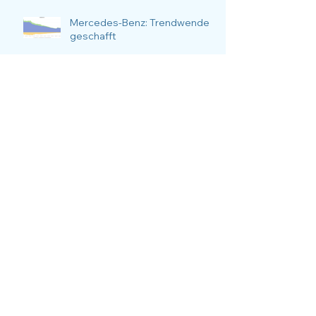
Mercedes-Benz: Trendwende
geschafft
Kostenloses Webinar:
Patentbewertung
entschlüsselt - Methoden,
Anlässe, Nutzen und
Anwendungsfälle im Fokus.
Der strategische Nutzen der
Patentanalyse im Marketing: Ein
vielseitiger Ansatz
Welttag des geistigen
Eigentums