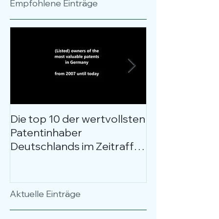
Empfohlene Einträge
Die top 10 der wertvollsten
Kostenloses W
Patentinhaber
Patentbewer
Deutschlands im Zeitraffer
entschlüsselt
über 17 Jahre
Anlässe, Nutz
Anwendungsfä
Fokus.
Aktuelle Einträge