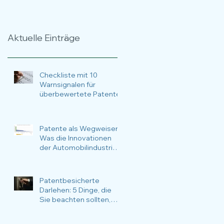
Zeitraffer über 17
Methoden, Anlässe,
Jahre
Nutzen und
Anwendungsfälle im
Aktuelle Einträge
Fokus.
Checkliste mit 10
Warnsignalen für
überbewertete Patente
Patente als Wegweiser:
Was die Innovationen
der Automobilindustrie
über die nachhaltige
Zukunftsstrategie
verraten
Patentbesicherte
Darlehen: 5 Dinge, die
Sie beachten sollten,
wenn Sie Ihre Patente für
Finanzierungsvorhaben