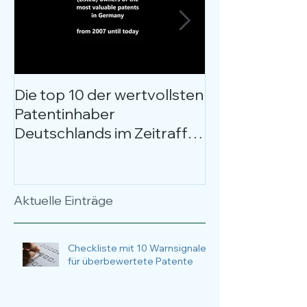
Die top 10 der wertvollsten
Kostenloses W
Patentinhaber
Patentbewer
Deutschlands im Zeitraffer
entschlüsselt
über 17 Jahre
Anlässe, Nutz
Anwendungsfä
Fokus.
Aktuelle Einträge
Checkliste mit 10 Warnsignalen
für überbewertete Patente