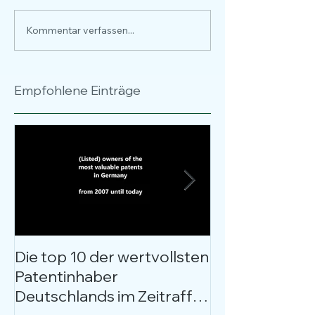
Kommentar verfassen...
Empfohlene Einträge
Die top 10 der wertvollsten
Kostenloses W
Patentinhaber
Patentbewer
Deutschlands im Zeitraffer
entschlüsselt