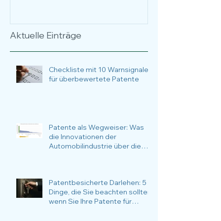
über 17 Jahre
Anlässe, Nutz
Anwendungsfä
Fokus.
Aktuelle Einträge
Checkliste mit 10 Warnsignalen
für überbewertete Patente
Patente als Wegweiser: Was
die Innovationen der
Automobilindustrie über die
nachhaltige Zukunftsstrategie
verraten
Patentbesicherte Darlehen: 5
Dinge, die Sie beachten sollten,
wenn Sie Ihre Patente für
Finanzierungsvorhaben
verwenden möchten