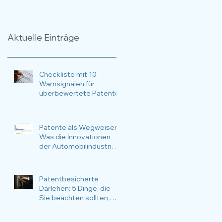
Zeitraffer über 17
Methoden, Anlässe,
Jahre
Nutzen und
Anwendungsfälle im
Aktuelle Einträge
Fokus.
Checkliste mit 10
Warnsignalen für
überbewertete Patente
Patente als Wegweiser:
Was die Innovationen
der Automobilindustrie
über die nachhaltige
Zukunftsstrategie
verraten
Patentbesicherte
Darlehen: 5 Dinge, die
Sie beachten sollten,
wenn Sie Ihre Patente für
Finanzierungsvorhaben