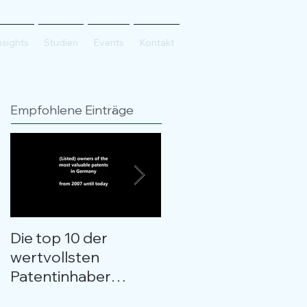
nsights
Studien
Events
Kontakt
Empfohlene Einträge
Die top 10 der
Kostenloses
wertvollsten
Webinar:
Patentinhaber
Patentbewertung
Deutschlands im
entschlüsselt -