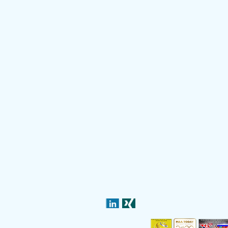
Impressum
© InTraCoM GmbH