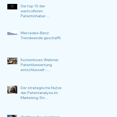
verwenden möchten
Die top 10 der
wertvollsten
Patentinhaber
Deutschlands im
Zeitraffer über 17 Jahre
Mercedes-Benz:
Trendwende geschafft
Kostenloses Webinar:
Patentbewertung
entschlüsselt -
Methoden, Anlässe,
Nutzen und
Anwendungsfälle im
Der strategische Nutzen
Fokus.
der Patentanalyse im
Marketing: Ein
vielseitiger Ansatz
Welttag des geistigen