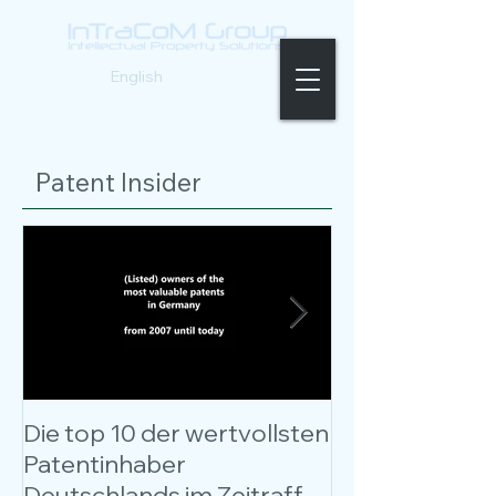
Deutsch |
English
Patent Insider
Die top 10 der wertvollsten
Kostenloses W
Patentinhaber
Patentbewer
Deutschlands im Zeitraffer
entschlüsselt