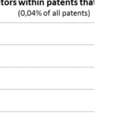
Nutzen für Mandanten und
A
Wir laden Euch herzlich zu unserem Webinar für
Patentanwälte am 11. Mai 2017 um 12 Uhr!
Thema: „Qualitative und monetäre Bewertung
von...