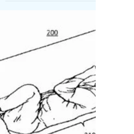
Plan
In den vergangenen Monaten hat unser Team
fünf Webinare erfolgreich durchgeführt. Das hat
uns sehr viel Freude gemacht, neue Experten...