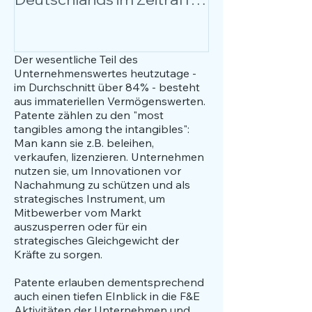
über 17 Jahre
Anlässe, Nutz
Anwendungsfä
Fokus.
Der wesentliche Teil des
Unternehmenswertes heutzutage -
im Durchschnitt über 84% - besteht
aus immateriellen Vermögenswerten.
Patente zählen zu den "most
tangibles among the intangibles":
Man kann sie z.B. beleihen,
verkaufen, lizenzieren. Unternehmen
nutzen sie, um Innovationen vor
Nachahmung zu schützen und als
strategisches Instrument, um
Mitbewerber vom Markt
auszusperren oder für ein
strategisches Gleichgewicht der
Kräfte zu sorgen.
Patente erlauben dementsprechend
auch einen tiefen EInblick in die F&E
Aktivitäten der Unternehmen und