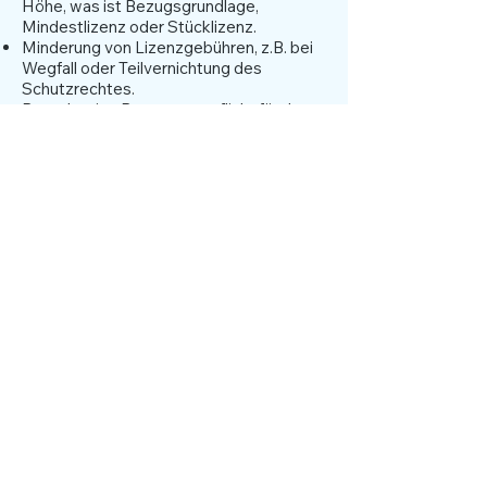
Höhe, was ist Bezugsgrundlage,
Mindestlizenz oder Stücklizenz.
Minderung von Lizenzgebühren, z.B. bei
Wegfall oder Teilvernichtung des
Schutzrechtes.
Besteht eine Benutzungspflicht für den
Lizenznehmer.
Geheimhaltungspflicht für Know-how.
Abrechnungspflicht mit
Buchprüfervorbehalt.
Gemeinsame Pflichten
Gegenseitiger Erfahrungsaustausch
Lizenzierung von Verbesserungs- und
Anwendungserfindungen
Beginn und Beendigung des
Lizenzvertrages
Inkrafttreten
Kündigungsgründe, ggf. differenziert für
Lizenzgeber und –nehmer
nächstes Kapitel: Patentbewertung und finanzielle Aktivier
zurück: Kompendium