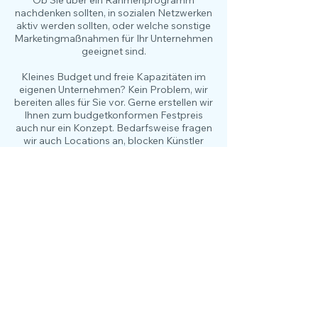
Ob Sie über ein Rahmenprogramm
nachdenken sollten, in sozialen Netzwerken
aktiv werden sollten, oder welche sonstige
Marketingmaßnahmen für Ihr Unternehmen
geeignet sind.
Kleines Budget und freie Kapazitäten im
eigenen Unternehmen? Kein Problem, wir
bereiten alles für Sie vor. Gerne erstellen wir
Ihnen zum budgetkonformen Festpreis
auch nur ein Konzept. Bedarfsweise fragen
wir auch Locations an, blocken Künstler
oder arbeiten Konzepte zur
schlüsselfertigen Veranstaltung
einschließlich Umsetzungsfahrplan aus. Sie
setzen mit Ihrem Team selber nach
unserem "Drehbuch" um. Sie entscheiden
und haben selbstverständlich volle
Kostenkontrolle.