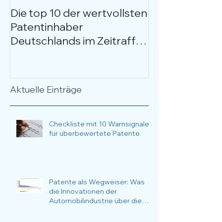
Die top 10 der wertvollsten
Kostenloses W
Patentinhaber
Patentbewer
Deutschlands im Zeitraffer
entschlüsselt
über 17 Jahre
Anlässe, Nutz
Anwendungsfä
Fokus.
Aktuelle Einträge
Checkliste mit 10 Warnsignalen
für überbewertete Patente
Patente als Wegweiser: Was
die Innovationen der
Automobilindustrie über die
nachhaltige Zukunftsstrategie
verraten