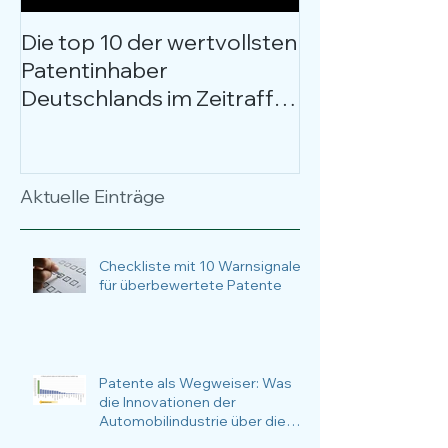
Die top 10 der wertvollsten
Kostenloses W
Patentinhaber
Patentbewer
Deutschlands im Zeitraffer
entschlüsselt
über 17 Jahre
Anlässe, Nutz
Anwendungsfä
Fokus.
Aktuelle Einträge
Checkliste mit 10 Warnsignalen
für überbewertete Patente
Patente als Wegweiser: Was
die Innovationen der
Automobilindustrie über die
nachhaltige Zukunftsstrategie