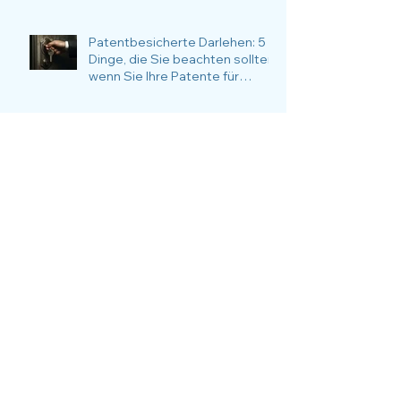
verraten
Patentbesicherte Darlehen: 5
Dinge, die Sie beachten sollten,
wenn Sie Ihre Patente für
Finanzierungsvorhaben
verwenden möchten
Die top 10 der wertvollsten
Patentinhaber Deutschlands im
Zeitraffer über 17 Jahre
Mercedes-Benz: Trendwende
geschafft
Kostenloses Webinar:
Patentbewertung
entschlüsselt - Methoden,